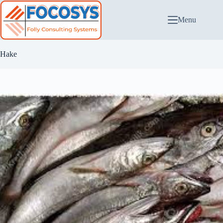
Passer
au
Menu
contenu
Hake